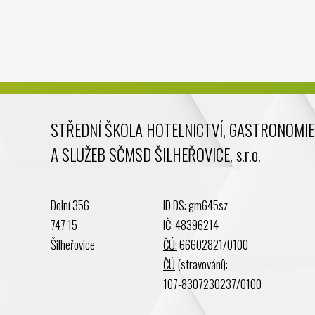
STŘEDNÍ ŠKOLA HOTELNICTVÍ, GASTRONOMIE
A SLUŽEB SČMSD ŠILHEŘOVICE, s.r.o.
Dolní 356
ID DS: gm645sz
747 15
IČ: 48396214
Šilheřovice
ČÚ:
66602821/0100
ČÚ
(stravování):
107-8307230237/0100