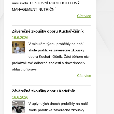
naši školu. CESTOVNÍ RUCH HOTELOVÝ
MANAGEMENT NUTRIČNÍ...
Číst více
Závěrečné zkoušky oboru Kuchař-číšník
16.6.2026
V minulém týdnu proběhly na naší
škole praktické závěrečné zkoušky
oboru Kuchař–číšník. Žáci během nich
prokázali své odborné znalosti a dovednosti v
oblasti přípravy...
Číst více
Závěrečné zkoušky oboru Kadeřník
16.6.2026
V uplynulých dnech proběhly na naší
škole praktické závěrečné zkoušky