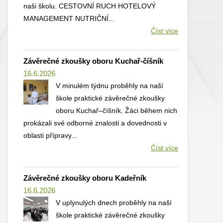
naši školu. CESTOVNÍ RUCH HOTELOVÝ
MANAGEMENT NUTRIČNÍ...
Číst více
Závěrečné zkoušky oboru Kuchař-číšník
16.6.2026
V minulém týdnu proběhly na naší
škole praktické závěrečné zkoušky
oboru Kuchař–číšník. Žáci během nich
prokázali své odborné znalosti a dovednosti v
oblasti přípravy...
Číst více
Závěrečné zkoušky oboru Kadeřník
16.6.2026
V uplynulých dnech proběhly na naší
škole praktické závěrečné zkoušky