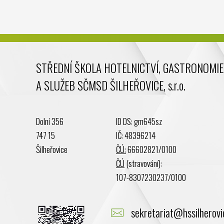
STŘEDNÍ ŠKOLA HOTELNICTVÍ, GASTRONOMIE
A SLUŽEB SČMSD ŠILHEŘOVICE, s.r.o.
Dolní 356
ID DS: gm645sz
747 15
IČ: 48396214
Šilheřovice
ČÚ:
66602821/0100
ČÚ
(stravování):
107-8307230237/0100
sekretariat@hssilherovi