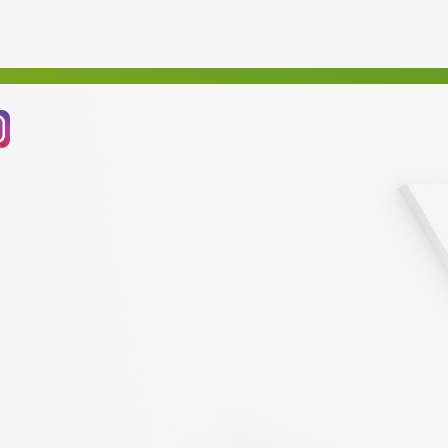
Březen 2023
Únor 2023
Leden 2023
Prosinec 2022
Listopad 2022
Říjen 2022
Září 2022
Srpen 2022
Červenec 2022
Červen 2022
Květen 2022
Duben 2022
Březen 2022
Únor 2022
Leden 2022