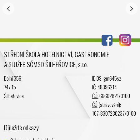
Září 2024
Srpen 2024
Červenec 2024
Červen 2024
Květen 2024
STŘEDNÍ ŠKOLA HOTELNICTVÍ, GASTRONOMIE
Duben 2024
A SLUŽEB SČMSD ŠILHEŘOVICE, s.r.o.
Březen 2024
Únor 2024
Dolní 356
ID DS: gm645sz
Leden 2024
747 15
IČ: 48396214
Prosinec 2023
Šilheřovice
ČÚ:
66602821/0100
Listopad 2023
ČÚ
(stravování):
Říjen 2023
107-8307230237/0100
Září 2023
Důležité odkazy
Srpen 2023
Červenec 2023