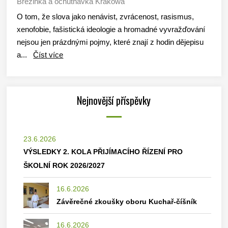
Březinka a ochutnávka Krakówa
O tom, že slova jako nenávist, zvrácenost, rasismus,
xenofobie, fašistická ideologie a hromadné vyvražďování
nejsou jen prázdnými pojmy, které znají z hodin dějepisu
a...
Číst více
Nejnovější příspěvky
23.6.2026
VÝSLEDKY 2. KOLA PŘIJÍMACÍHO ŘÍZENÍ PRO
ŠKOLNÍ ROK 2026/2027
16.6.2026
Závěrečné zkoušky oboru Kuchař-číšník
16.6.2026