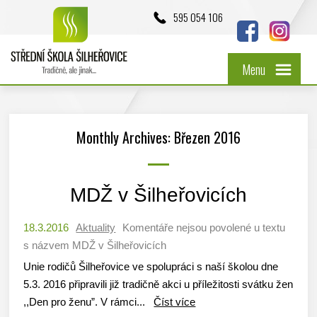
595 054 106
Menu
Monthly Archives: Březen 2016
MDŽ v Šilheřovicích
18.3.2016
Aktuality
Komentáře nejsou povolené
u textu
s názvem MDŽ v Šilheřovicích
Unie rodičů Šilheřovice ve spolupráci s naší školou dne
5.3. 2016 připravili již tradičně akci u příležitosti svátku žen
,,Den pro ženu”. V rámci...
Číst více