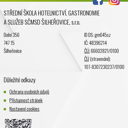
Květen 2024
STŘEDNÍ ŠKOLA HOTELNICTVÍ, GASTRONOMIE
Duben 2024
A SLUŽEB SČMSD ŠILHEŘOVICE, s.r.o.
Březen 2024
Únor 2024
Dolní 356
ID DS: gm645sz
Leden 2024
747 15
IČ: 48396214
Prosinec 2023
Šilheřovice
ČÚ:
66602821/0100
Listopad 2023
ČÚ
(stravování):
Říjen 2023
107-8307230237/0100
Září 2023
Důležité odkazy
Srpen 2023
Červenec 2023
Ochrana osobních údajů
Červen 2023
Přístupnost stránek
Květen 2023
Nastavení cookies
Duben 2023
Březen 2023