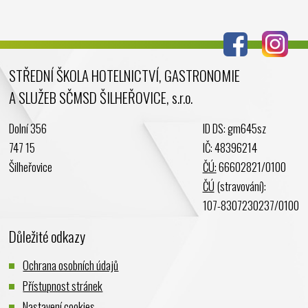
Červenec 2024
Červen 2024
Květen 2024
STŘEDNÍ ŠKOLA HOTELNICTVÍ, GASTRONOMIE
Duben 2024
A SLUŽEB SČMSD ŠILHEŘOVICE, s.r.o.
Březen 2024
Únor 2024
Dolní 356
ID DS: gm645sz
Leden 2024
747 15
IČ: 48396214
Prosinec 2023
Šilheřovice
ČÚ:
66602821/0100
Listopad 2023
ČÚ
(stravování):
Říjen 2023
107-8307230237/0100
Září 2023
Důležité odkazy
Srpen 2023
Červenec 2023
Ochrana osobních údajů
Červen 2023
Přístupnost stránek
Květen 2023
Nastavení cookies