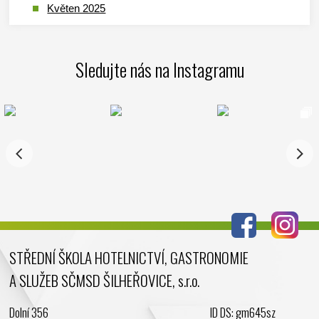
Květen 2025
Duben 2025
Březen 2025
Sledujte nás na Instagramu
Leden 2025
Prosinec 2024
Listopad 2024
Říjen 2024
Září 2024
Srpen 2024
Červenec 2024
Červen 2024
Květen 2024
STŘEDNÍ ŠKOLA HOTELNICTVÍ, GASTRONOMIE
Duben 2024
A SLUŽEB SČMSD ŠILHEŘOVICE, s.r.o.
Březen 2024
Únor 2024
Dolní 356
ID DS: gm645sz
Leden 2024