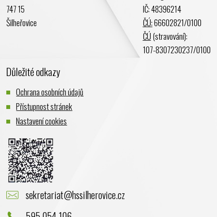
747 15
IČ: 48396214
Prosinec 2023
Šilheřovice
ČÚ:
66602821/0100
Listopad 2023
ČÚ
(stravování):
Říjen 2023
107-8307230237/0100
Září 2023
Důležité odkazy
Srpen 2023
Červenec 2023
Ochrana osobních údajů
Červen 2023
Přístupnost stránek
Květen 2023
Nastavení cookies
Duben 2023
Březen 2023
Únor 2023
Leden 2023
Prosinec 2022
sekretariat@hssilherovice.cz
Listopad 2022
Říjen 2022
595 054 106