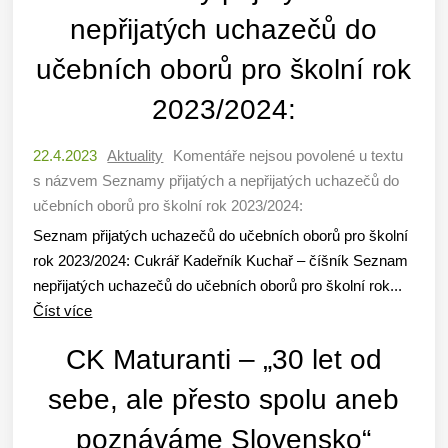
nepřijatých uchazečů do
učebních oborů pro školní rok
2023/2024:
22.4.2023
Aktuality
Komentáře nejsou povolené
u textu
s názvem Seznamy přijatých a nepřijatých uchazečů do
učebních oborů pro školní rok 2023/2024:
Seznam přijatých uchazečů do učebních oborů pro školní
rok 2023/2024: Cukrář Kadeřník Kuchař – číšník Seznam
nepřijatých uchazečů do učebních oborů pro školní rok...
Číst více
CK Maturanti – „30 let od
sebe, ale přesto spolu aneb
poznáváme Slovensko“