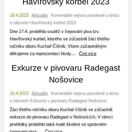
Havířovský korbel 2023
18.4.2023
Aktuality
Komentáře nejsou povolené
u textu
s názvem Havířovský korbel 2023
Dne 17.4. proběhla soutěž v čepování piva tzv.
Havířovský korbel, kterého se zúčastnili žáci třetího
ročníku oboru Kuchař-Číšník. Všem zúčastněným
děkujeme za reprezentaci školy....
Číst více
Exkurze v pivovaru Radegast
Nošovice
18.4.2023
Aktuality
Komentáře nejsou povolené
u textu
s názvem Exkurze v pivovaru Radegast Nošovice
Žáci třetího ročníku oboru Kuchař-číšník se zúčastnili
exkurze do pivovaru Radegast v Nošovicích. V rámci
prohlídky proběhlo také malé školení ve správném
čepování piva....
Číst více