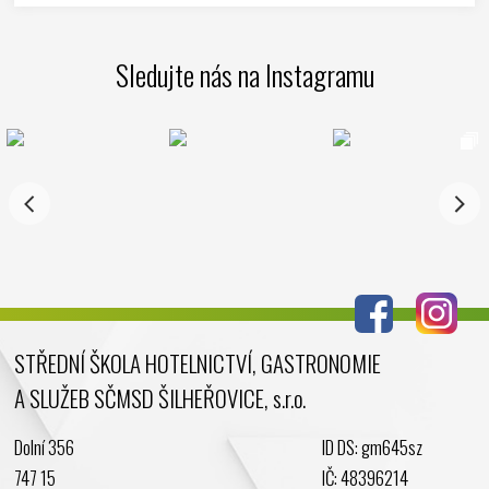
Duben 2025
Březen 2025
Sledujte nás na Instagramu
Leden 2025
Prosinec 2024
Listopad 2024
Říjen 2024
Září 2024
Srpen 2024
Červenec 2024
Červen 2024
Květen 2024
STŘEDNÍ ŠKOLA HOTELNICTVÍ, GASTRONOMIE
Duben 2024
A SLUŽEB SČMSD ŠILHEŘOVICE, s.r.o.
Březen 2024
Únor 2024
Dolní 356
ID DS: gm645sz
Leden 2024
747 15
IČ: 48396214
Prosinec 2023