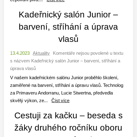
Kadeřnický salón Junior –
barvení, stříhání a úprava
vlasů
13.4.2023
Aktuality
Komentáře nejsou povolené
u textu
s názvem Kadeřnický salón Junior – barvení, stříhání a
úprava vlasů
V našem kadeřnickém salónu Junior proběhlo školení,
zaměřené na barvení, stříhání a úpravu vlasů. Technolog
za Primaveru Andorranu, Lucie Stwertna, předvedla
skvělý výkon, ze...
Číst více
Cestuji za kačku – beseda s
žáky druhého ročníku oboru