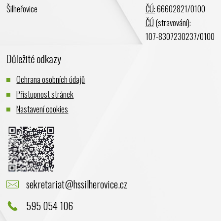
Šilheřovice
ČÚ:
66602821/0100
Listopad 2023
ČÚ
(stravování):
Říjen 2023
107-8307230237/0100
Září 2023
Důležité odkazy
Srpen 2023
Červenec 2023
Ochrana osobních údajů
Červen 2023
Přístupnost stránek
Květen 2023
Nastavení cookies
Duben 2023
Březen 2023
Únor 2023
Leden 2023
Prosinec 2022
sekretariat@hssilherovice.cz
Listopad 2022
Říjen 2022
595 054 106
Září 2022