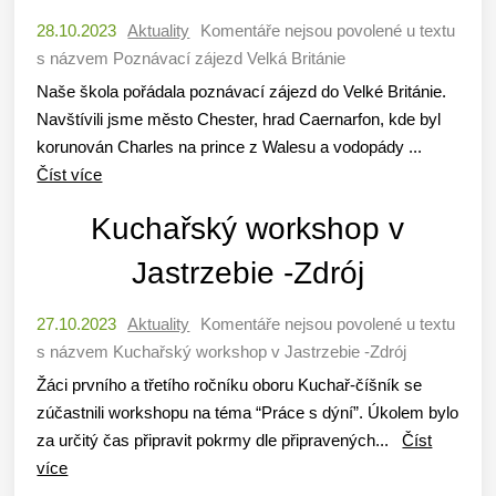
28.10.2023
Aktuality
Komentáře nejsou povolené
u textu
s názvem Poznávací zájezd Velká Británie
Naše škola pořádala poznávací zájezd do Velké Británie.
Navštívili jsme město Chester, hrad Caernarfon, kde byl
korunován Charles na prince z Walesu a vodopády ...
Číst více
Kuchařský workshop v
Jastrzebie -Zdrój
27.10.2023
Aktuality
Komentáře nejsou povolené
u textu
s názvem Kuchařský workshop v Jastrzebie -Zdrój
Žáci prvního a třetího ročníku oboru Kuchař-číšník se
zúčastnili workshopu na téma “Práce s dýní”. Úkolem bylo
za určitý čas připravit pokrmy dle připravených...
Číst
více