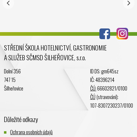
Září 2024
Srpen 2024
Červenec 2024
Červen 2024
Květen 2024
STŘEDNÍ ŠKOLA HOTELNICTVÍ, GASTRONOMIE
Duben 2024
A SLUŽEB SČMSD ŠILHEŘOVICE, s.r.o.
Březen 2024
Únor 2024
Dolní 356
ID DS: gm645sz
Leden 2024
747 15
IČ: 48396214
Prosinec 2023
Šilheřovice
ČÚ:
66602821/0100
Listopad 2023
ČÚ
(stravování):
Říjen 2023
107-8307230237/0100
Září 2023
Důležité odkazy
Srpen 2023
Červenec 2023
Ochrana osobních údajů
Červen 2023