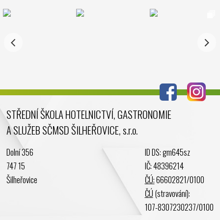
Listopad 2024
Říjen 2024
Září 2024
Srpen 2024
Červenec 2024
Červen 2024
Květen 2024
STŘEDNÍ ŠKOLA HOTELNICTVÍ, GASTRONOMIE
Duben 2024
A SLUŽEB SČMSD ŠILHEŘOVICE, s.r.o.
Březen 2024
Únor 2024
Dolní 356
ID DS: gm645sz
Leden 2024
747 15
IČ: 48396214
Prosinec 2023
Šilheřovice
ČÚ:
66602821/0100
Listopad 2023
ČÚ
(stravování):
Říjen 2023
107-8307230237/0100
Září 2023