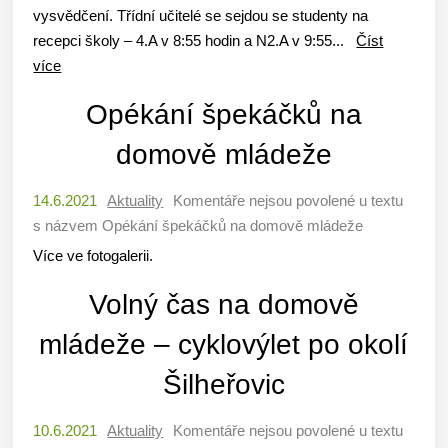
vysvědčení. Třídní učitelé se sejdou se studenty na
recepci školy – 4.A v 8:55 hodin a N2.A v 9:55...
Číst
více
Opékání špekáčků na
domově mládeže
14.6.2021
Aktuality
Komentáře nejsou povolené
u textu
s názvem Opékání špekáčků na domově mládeže
Více ve fotogalerii.
Volný čas na domově
mládeže – cyklovýlet po okolí
Šilheřovic
10.6.2021
Aktuality
Komentáře nejsou povolené
u textu