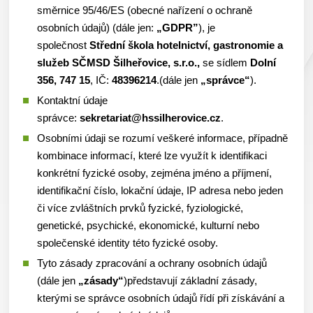
směrnice 95/46/ES (obecné nařízení o ochraně
osobních údajů) (dále jen:
„GDPR”
), je
společnost
Střední škola hotelnictví, gastronomie a
služeb SČMSD Šilheřovice, s.r.o.,
se sídlem
Dolní
356, 747 15
, IČ:
48396214
.(dále jen
„správce“
).
Kontaktní údaje
správce:
sekretariat@hssilherovice.cz
.
Osobními údaji se rozumí veškeré informace, případně
kombinace informací, které lze využít k identifikaci
konkrétní fyzické osoby, zejména jméno a příjmení,
identifikační číslo, lokační údaje, IP adresa nebo jeden
či více zvláštních prvků fyzické, fyziologické,
genetické, psychické, ekonomické, kulturní nebo
společenské identity této fyzické osoby.
Tyto zásady zpracování a ochrany osobních údajů
(dále jen
„zásady“
)představují základní zásady,
kterými se správce osobních údajů řídí při získávání a