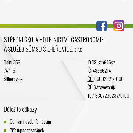
STŘEDNÍ ŠKOLA HOTELNICTVÍ, GASTRONOMIE
A SLUŽEB SČMSD ŠILHEŘOVICE, s.r.o.
Dolní 356
ID DS: gm645sz
747 15
IČ: 48396214
Šilheřovice
ČÚ:
66602821/0100
ČÚ
(stravování):
107-8307230237/0100
Důležité odkazy
Ochrana osobních údajů
Přístupnost stránek