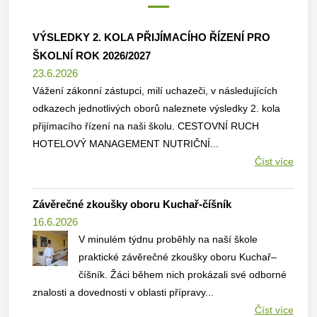
VÝSLEDKY 2. KOLA PŘIJÍMACÍHO ŘÍZENÍ PRO
ŠKOLNÍ ROK 2026/2027
23.6.2026
Vážení zákonní zástupci, milí uchazeči, v následujících
odkazech jednotlivých oborů naleznete výsledky 2. kola
přijímacího řízení na naši školu. CESTOVNÍ RUCH
HOTELOVÝ MANAGEMENT NUTRIČNÍ...
Číst více
Závěrečné zkoušky oboru Kuchař-číšník
16.6.2026
V minulém týdnu proběhly na naší škole
praktické závěrečné zkoušky oboru Kuchař–
číšník. Žáci během nich prokázali své odborné
znalosti a dovednosti v oblasti přípravy...
Číst více