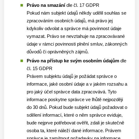
Právo na smazání
dle čl. 17 GDPR
Pokud nám subjekt údajů někdy udělil souhlas se
zpracováním osobních údajů, má právo jej
kdykoliv odvolat a správce má povinnost údaje
vymazat. Právo se nevztahuje na zpracovávané
údaje v rámci povinnosti plnění smluv, zákonných
důvodů či oprávněných zájmů.
Právo na přístup ke svým osobním údajům
dle
čl. 15 GDPR
Právem subjektu údajů je požádat správce o
informace, jaké osobní údaje a v jakém rozsahu a
pro jaký účel správce data zpracovává. Tyto
informace poskytne správce ve lhůtě nejpozději
do 30 dnů. Pokud bude subjekt údajů požadovat o
sdělení informací, které o něm správce eviduje,
bude nejprve potřebovat ověřit, zdali je skutečně
osoba ta, které náleží dané informace. Právem
správce je zamítnout požadavky na informace,