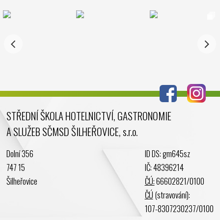
STŘEDNÍ ŠKOLA HOTELNICTVÍ, GASTRONOMIE
A SLUŽEB SČMSD ŠILHEŘOVICE, s.r.o.
Dolní 356
ID DS: gm645sz
747 15
IČ: 48396214
Šilheřovice
ČÚ:
66602821/0100
ČÚ
(stravování):
107-8307230237/0100