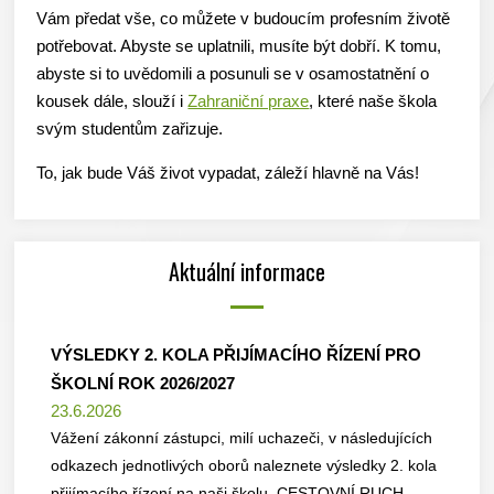
Vám předat vše, co můžete v budoucím profesním životě
potřebovat. Abyste se uplatnili, musíte být dobří. K tomu,
abyste si to uvědomili a posunuli se v osamostatnění o
kousek dále, slouží i
Zahraniční praxe
, které naše škola
svým studentům zařizuje.
To, jak bude Váš život vypadat, záleží hlavně na Vás!
Aktuální informace
VÝSLEDKY 2. KOLA PŘIJÍMACÍHO ŘÍZENÍ PRO
ŠKOLNÍ ROK 2026/2027
23.6.2026
Vážení zákonní zástupci, milí uchazeči, v následujících
odkazech jednotlivých oborů naleznete výsledky 2. kola
přijímacího řízení na naši školu. CESTOVNÍ RUCH