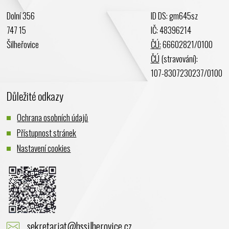
Dolní 356
ID DS: gm645sz
747 15
IČ: 48396214
Šilheřovice
ČÚ:
66602821/0100
ČÚ
(stravování):
107-8307230237/0100
Důležité odkazy
Ochrana osobních údajů
Přístupnost stránek
Nastavení cookies
sekretariat@hssilherovice.cz