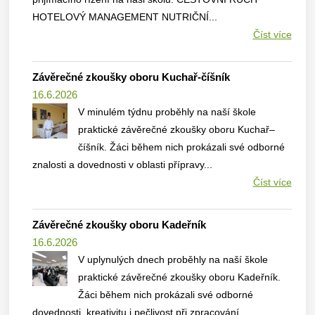
HOTELOVÝ MANAGEMENT NUTRIČNÍ...
Číst více
Závěrečné zkoušky oboru Kuchař-číšník
16.6.2026
V minulém týdnu proběhly na naší škole
praktické závěrečné zkoušky oboru Kuchař–
číšník. Žáci během nich prokázali své odborné
znalosti a dovednosti v oblasti přípravy...
Číst více
Závěrečné zkoušky oboru Kadeřník
16.6.2026
V uplynulých dnech proběhly na naší škole
praktické závěrečné zkoušky oboru Kadeřník.
Žáci během nich prokázali své odborné
dovednosti, kreativitu i pečlivost při zpracování...