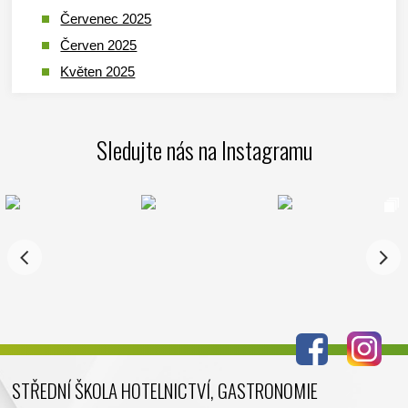
Červenec 2025
Červen 2025
Květen 2025
Duben 2025
Březen 2025
Sledujte nás na Instagramu
Leden 2025
Prosinec 2024
Listopad 2024
Říjen 2024
Září 2024
Srpen 2024
Červenec 2024
Červen 2024
Květen 2024
STŘEDNÍ ŠKOLA HOTELNICTVÍ, GASTRONOMIE
Duben 2024