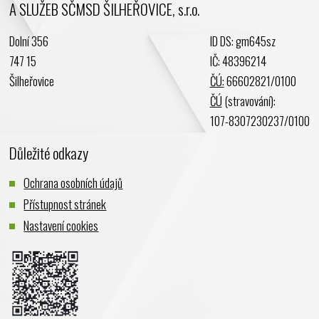
A SLUŽEB SČMSD ŠILHEŘOVICE, s.r.o.
Březen 2024
Únor 2024
Dolní 356
ID DS: gm645sz
Leden 2024
747 15
IČ: 48396214
Prosinec 2023
Šilheřovice
ČÚ:
66602821/0100
Listopad 2023
ČÚ
(stravování):
Říjen 2023
107-8307230237/0100
Září 2023
Důležité odkazy
Srpen 2023
Červenec 2023
Ochrana osobních údajů
Červen 2023
Přístupnost stránek
Květen 2023
Nastavení cookies
Duben 2023
Březen 2023
Únor 2023
Leden 2023
Prosinec 2022