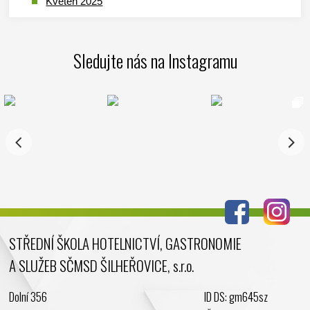
Květen 2025
Duben 2025
Březen 2025
Sledujte nás na Instagramu
Leden 2025
Prosinec 2024
Listopad 2024
Říjen 2024
Září 2024
Srpen 2024
Červenec 2024
Červen 2024
Květen 2024
STŘEDNÍ ŠKOLA HOTELNICTVÍ, GASTRONOMIE
Duben 2024
A SLUŽEB SČMSD ŠILHEŘOVICE, s.r.o.
Březen 2024
Únor 2024
Dolní 356
ID DS: gm645sz
Leden 2024