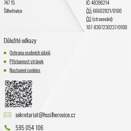
747 15
IČ: 48396214
Prosinec 2023
Šilheřovice
ČÚ:
66602821/0100
Listopad 2023
ČÚ
(stravování):
Říjen 2023
107-8307230237/0100
Září 2023
Důležité odkazy
Srpen 2023
Červenec 2023
Ochrana osobních údajů
Červen 2023
Přístupnost stránek
Květen 2023
Nastavení cookies
Duben 2023
Březen 2023
Únor 2023
Leden 2023
Prosinec 2022
sekretariat@hssilherovice.cz
Listopad 2022
Říjen 2022
595 054 106