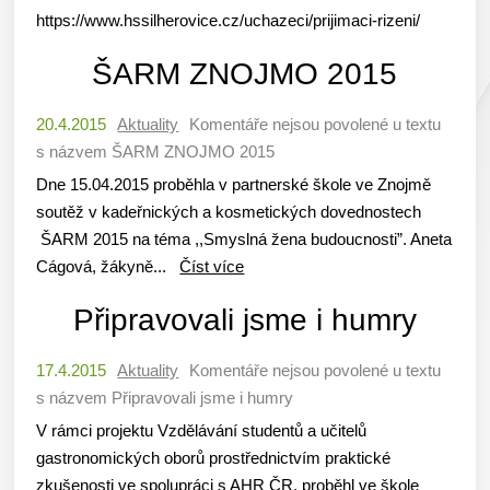
https://www.hssilherovice.cz/uchazeci/prijimaci-rizeni/
ŠARM ZNOJMO 2015
20.4.2015
Aktuality
Komentáře nejsou povolené
u textu
s názvem ŠARM ZNOJMO 2015
Dne 15.04.2015 proběhla v partnerské škole ve Znojmě
soutěž v kadeřnických a kosmetických dovednostech
ŠARM 2015 na téma ,,Smyslná žena budoucnosti”. Aneta
Cágová, žákyně...
Číst více
Připravovali jsme i humry
17.4.2015
Aktuality
Komentáře nejsou povolené
u textu
s názvem Připravovali jsme i humry
V rámci projektu Vzdělávání studentů a učitelů
gastronomických oborů prostřednictvím praktické
zkušenosti ve spolupráci s AHR ČR, proběhl ve škole