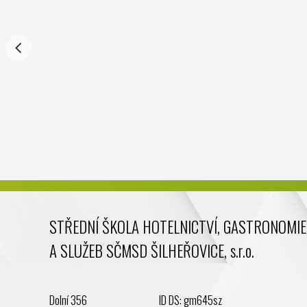
STŘEDNÍ ŠKOLA HOTELNICTVÍ, GASTRONOMIE
A SLUŽEB SČMSD ŠILHEŘOVICE, s.r.o.
Dolní 356
ID DS: gm645sz