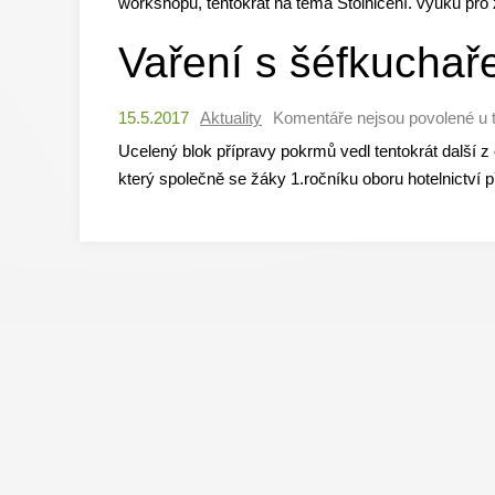
workshopů, tentokrát na téma Stolničení. výuku pro 
Vaření s šéfkuchař
15.5.2017
Aktuality
Komentáře nejsou povolené
u 
Ucelený blok přípravy pokrmů vedl tentokrát další 
který společně se žáky 1.ročníku oboru hotelnictví p