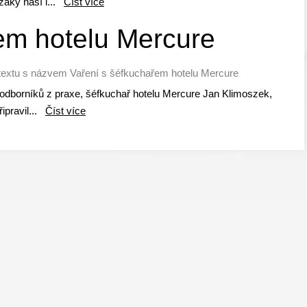
žáky naší i...
Číst více
em hotelu Mercure
textu s názvem Vaření s šéfkuchařem hotelu Mercure
z odborníků z praxe, šéfkuchař hotelu Mercure Jan Klimoszek,
řipravil...
Číst více