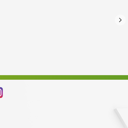
Září 2024
Srpen 2024
Červenec 2024
Červen 2024
Květen 2024
Duben 2024
Březen 2024
Únor 2024
Leden 2024
Prosinec 2023
Listopad 2023
Říjen 2023
Září 2023
Srpen 2023
Červenec 2023