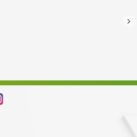
Září 2024
Srpen 2024
Červenec 2024
Červen 2024
Květen 2024
Duben 2024
Březen 2024
Únor 2024
Leden 2024
Prosinec 2023
Listopad 2023
Říjen 2023
Září 2023
Srpen 2023
Červenec 2023