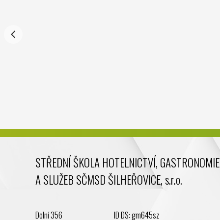
STŘEDNÍ ŠKOLA HOTELNICTVÍ, GASTRONOMIE
A SLUŽEB SČMSD ŠILHEŘOVICE, s.r.o.
Dolní 356
ID DS: gm645sz