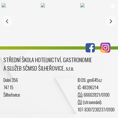
Listopad 2024
Říjen 2024
Září 2024
Srpen 2024
Červenec 2024
Červen 2024
Květen 2024
STŘEDNÍ ŠKOLA HOTELNICTVÍ, GASTRONOMIE
Duben 2024
A SLUŽEB SČMSD ŠILHEŘOVICE, s.r.o.
Březen 2024
Únor 2024
Dolní 356
ID DS: gm645sz
Leden 2024
747 15
IČ: 48396214
Prosinec 2023
Šilheřovice
ČÚ:
66602821/0100
Listopad 2023
ČÚ
(stravování):
Říjen 2023
107-8307230237/0100
Září 2023