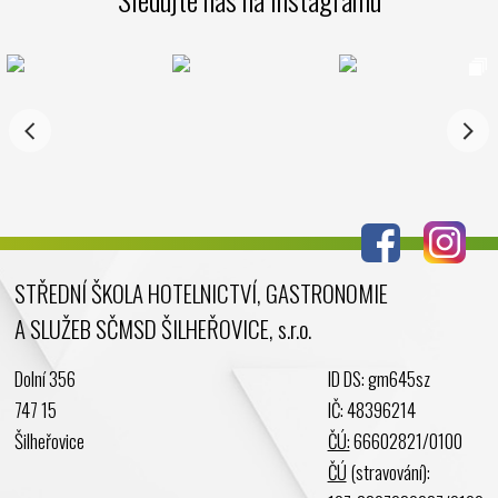
Leden 2025
Prosinec 2024
Listopad 2024
Říjen 2024
Září 2024
Srpen 2024
Červenec 2024
Červen 2024
Květen 2024
STŘEDNÍ ŠKOLA HOTELNICTVÍ, GASTRONOMIE
Duben 2024
A SLUŽEB SČMSD ŠILHEŘOVICE, s.r.o.
Březen 2024
Únor 2024
Dolní 356
ID DS: gm645sz
Leden 2024
747 15
IČ: 48396214
Prosinec 2023
Šilheřovice
ČÚ:
66602821/0100
Listopad 2023
ČÚ
(stravování):
Říjen 2023