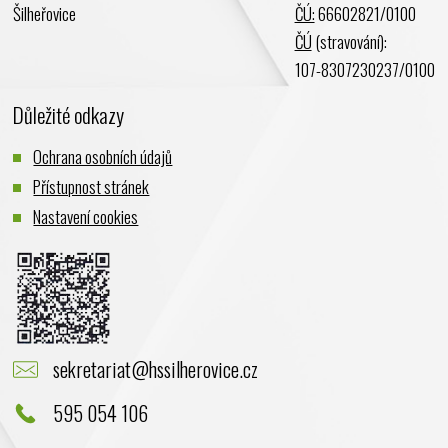
Šilheřovice
ČÚ:
66602821/0100
Listopad 2023
ČÚ
(stravování):
Říjen 2023
107-8307230237/0100
Září 2023
Důležité odkazy
Srpen 2023
Červenec 2023
Ochrana osobních údajů
Červen 2023
Přístupnost stránek
Květen 2023
Nastavení cookies
Duben 2023
Březen 2023
Únor 2023
Leden 2023
Prosinec 2022
sekretariat@hssilherovice.cz
Listopad 2022
Říjen 2022
595 054 106
Září 2022