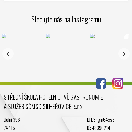
Duben 2025
Březen 2025
Sledujte nás na Instagramu
Leden 2025
Prosinec 2024
Listopad 2024
Říjen 2024
Září 2024
Srpen 2024
Červenec 2024
Červen 2024
Květen 2024
STŘEDNÍ ŠKOLA HOTELNICTVÍ, GASTRONOMIE
Duben 2024
A SLUŽEB SČMSD ŠILHEŘOVICE, s.r.o.
Březen 2024
Únor 2024
Dolní 356
ID DS: gm645sz
Leden 2024
747 15
IČ: 48396214
Prosinec 2023