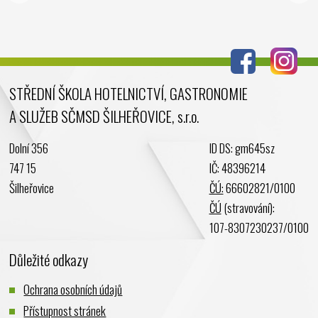
Srpen 2024
Červenec 2024
Červen 2024
Květen 2024
STŘEDNÍ ŠKOLA HOTELNICTVÍ, GASTRONOMIE
Duben 2024
A SLUŽEB SČMSD ŠILHEŘOVICE, s.r.o.
Březen 2024
Únor 2024
Dolní 356
ID DS: gm645sz
Leden 2024
747 15
IČ: 48396214
Prosinec 2023
Šilheřovice
ČÚ:
66602821/0100
Listopad 2023
ČÚ
(stravování):
Říjen 2023
107-8307230237/0100
Září 2023
Důležité odkazy
Srpen 2023
Červenec 2023
Ochrana osobních údajů
Červen 2023
Přístupnost stránek