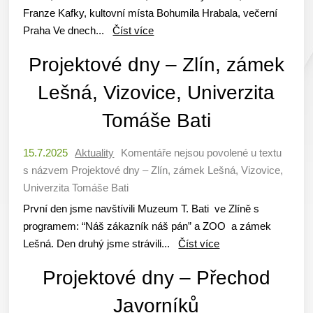
Franze Kafky, kultovní místa Bohumila Hrabala, večerní
Praha Ve dnech...
Číst více
Projektové dny – Zlín, zámek
Lešná, Vizovice, Univerzita
Tomáše Bati
15.7.2025
Aktuality
Komentáře nejsou povolené
u textu
s názvem Projektové dny – Zlín, zámek Lešná, Vizovice,
Univerzita Tomáše Bati
První den jsme navštívili Muzeum T. Bati ve Zlíně s
programem: “Náš zákazník náš pán” a ZOO a zámek
Lešná. Den druhý jsme strávili...
Číst více
Projektové dny – Přechod
Javorníků