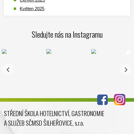
Květen 2025
Duben 2025
Březen 2025
Sledujte nás na Instagramu
Leden 2025
Prosinec 2024
Listopad 2024
Říjen 2024
Září 2024
Srpen 2024
Červenec 2024
Červen 2024
Květen 2024
STŘEDNÍ ŠKOLA HOTELNICTVÍ, GASTRONOMIE
Duben 2024
A SLUŽEB SČMSD ŠILHEŘOVICE, s.r.o.
Březen 2024
Únor 2024