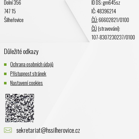
Dolní 356
ID DS: gm645sz
Leden 2024
747 15
IČ: 48396214
Prosinec 2023
Šilheřovice
ČÚ:
66602821/0100
Listopad 2023
ČÚ
(stravování):
Říjen 2023
107-8307230237/0100
Září 2023
Důležité odkazy
Srpen 2023
Červenec 2023
Ochrana osobních údajů
Červen 2023
Přístupnost stránek
Květen 2023
Nastavení cookies
Duben 2023
Březen 2023
Únor 2023
Leden 2023
Prosinec 2022
sekretariat@hssilherovice.cz
Listopad 2022