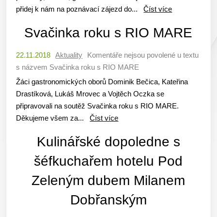
přidej k nám na poznávací zájezd do...
Číst více
Svačinka roku s RIO MARE
22.11.2018
Aktuality
Komentáře nejsou povolené
u textu
s názvem Svačinka roku s RIO MARE
Žáci gastronomických oborů Dominik Bečica, Kateřina
Drastíková, Lukáš Mrovec a Vojtěch Oczka se
připravovali na soutěž Svačinka roku s RIO MARE.
Děkujeme všem za...
Číst více
Kulinářské dopoledne s
šéfkuchařem hotelu Pod
Zeleným dubem Milanem
Dobřanským