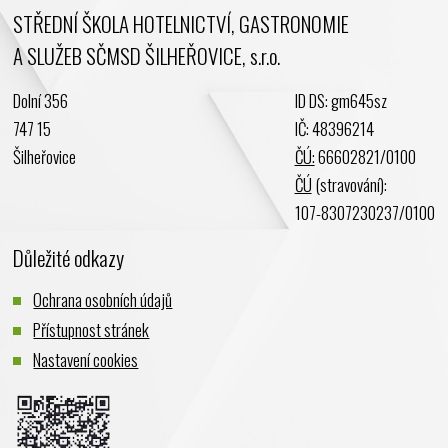
STŘEDNÍ ŠKOLA HOTELNICTVÍ, GASTRONOMIE
Duben 2024
A SLUŽEB SČMSD ŠILHEŘOVICE, s.r.o.
Březen 2024
Únor 2024
Dolní 356
ID DS: gm645sz
Leden 2024
747 15
IČ: 48396214
Prosinec 2023
Šilheřovice
ČÚ:
66602821/0100
Listopad 2023
ČÚ
(stravování):
Říjen 2023
107-8307230237/0100
Září 2023
Důležité odkazy
Srpen 2023
Červenec 2023
Ochrana osobních údajů
Červen 2023
Přístupnost stránek
Květen 2023
Nastavení cookies
Duben 2023
Březen 2023
Únor 2023