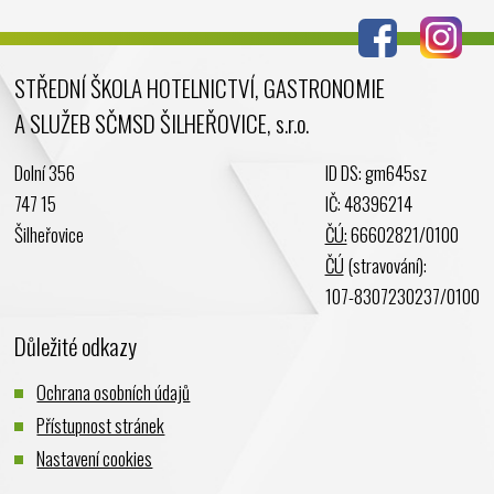
Červen 2024
Květen 2024
STŘEDNÍ ŠKOLA HOTELNICTVÍ, GASTRONOMIE
Duben 2024
A SLUŽEB SČMSD ŠILHEŘOVICE, s.r.o.
Březen 2024
Únor 2024
Dolní 356
ID DS: gm645sz
Leden 2024
747 15
IČ: 48396214
Prosinec 2023
Šilheřovice
ČÚ:
66602821/0100
Listopad 2023
ČÚ
(stravování):
Říjen 2023
107-8307230237/0100
Září 2023
Důležité odkazy
Srpen 2023
Červenec 2023
Ochrana osobních údajů
Červen 2023
Přístupnost stránek
Květen 2023
Nastavení cookies
Duben 2023