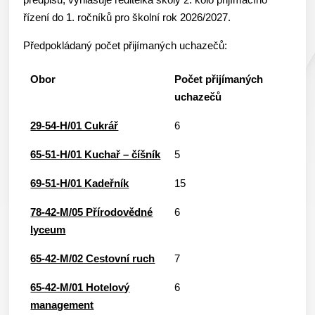
řízení do 1. ročníků pro školní rok 2026/2027.
Předpokládaný počet přijímaných uchazečů:
Obor
Počet přijímaných
uchazečů
29-54-H/01 Cukrář
6
65-51-H/01 Kuchař – číšník
5
69-51-H/01 Kadeřník
15
78-42-M/05
Přírodovědné
6
lyceum
65-42-M/02 Cestovní ruch
7
65-42-M/01 Hotelový
6
management