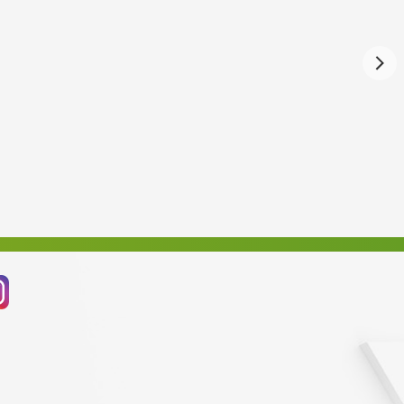
Září 2024
Srpen 2024
Červenec 2024
Červen 2024
Květen 2024
Duben 2024
Březen 2024
Únor 2024
Leden 2024
Prosinec 2023
Listopad 2023
Říjen 2023
Září 2023
Srpen 2023
Červenec 2023