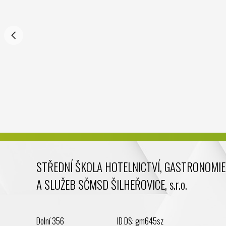
STŘEDNÍ ŠKOLA HOTELNICTVÍ, GASTRONOMIE
A SLUŽEB SČMSD ŠILHEŘOVICE, s.r.o.
Dolní 356
ID DS: gm645sz