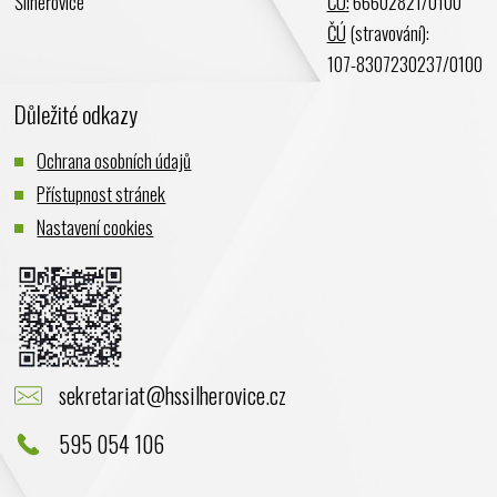
Šilheřovice
ČÚ:
66602821/0100
ČÚ
(stravování):
107-8307230237/0100
Důležité odkazy
Ochrana osobních údajů
Přístupnost stránek
Nastavení cookies
sekretariat@hssilherovice.cz
595 054 106