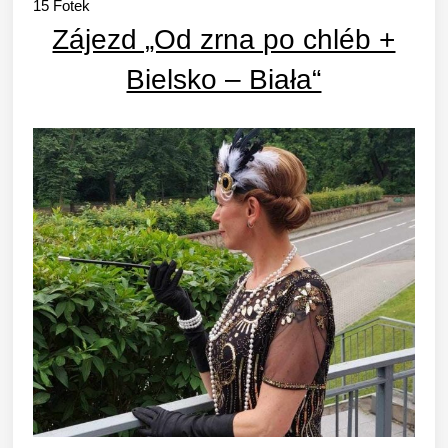
15
Fotek
Zájezd „Od zrna po chléb +
Bielsko – Biała“