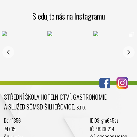
Sledujte nás na Instagramu
STŘEDNÍ ŠKOLA HOTELNICTVÍ, GASTRONOMIE
A SLUŽEB SČMSD ŠILHEŘOVICE, s.r.o.
Dolní 356
ID DS: gm645sz
747 15
IČ: 48396214