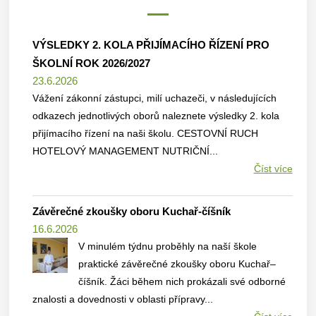
VÝSLEDKY 2. KOLA PŘIJÍMACÍHO ŘÍZENÍ PRO
ŠKOLNÍ ROK 2026/2027
23.6.2026
Vážení zákonní zástupci, milí uchazeči, v následujících
odkazech jednotlivých oborů naleznete výsledky 2. kola
přijímacího řízení na naši školu. CESTOVNÍ RUCH
HOTELOVÝ MANAGEMENT NUTRIČNÍ...
Číst více
Závěrečné zkoušky oboru Kuchař-číšník
16.6.2026
V minulém týdnu proběhly na naší škole
praktické závěrečné zkoušky oboru Kuchař–
číšník. Žáci během nich prokázali své odborné
znalosti a dovednosti v oblasti přípravy...