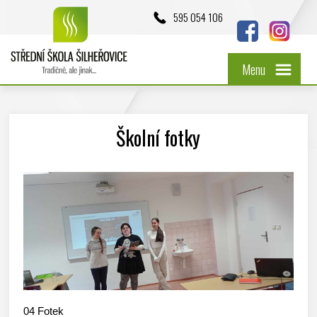
595 054 106
Menu
Školní fotky
04
Fotek