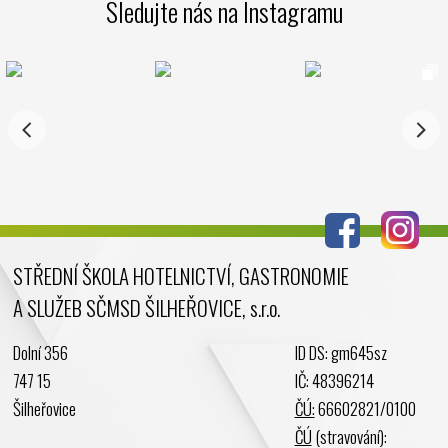
Sledujte nás na Instagramu
STŘEDNÍ ŠKOLA HOTELNICTVÍ, GASTRONOMIE
A SLUŽEB SČMSD ŠILHEŘOVICE, s.r.o.
Dolní 356
ID DS: gm645sz
747 15
IČ: 48396214
Šilheřovice
ČÚ:
66602821/0100
ČÚ
(stravování):