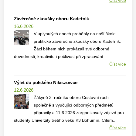
Číst více
Závěrečné zkoušky oboru Kadeřník
16.6.2026
V uplynulých dnech proběhly na naší škole
praktické závěrečné zkoušky oboru Kadeřník.
Žáci během nich prokázali své odborné
dovednosti, kreativitu i pečlivost při zpracování...
Číst více
Výlet do polského Nikiszowce
12.6.2026
Žákyně 3. ročníku oboru Cestovní ruch
společně s vyučující odborných předmětů
připravily a 11.6.2026 zorganizovaly zájezd pro
studenty Univerzity třetího věku K3 Bohumín. Cílem...
Číst více