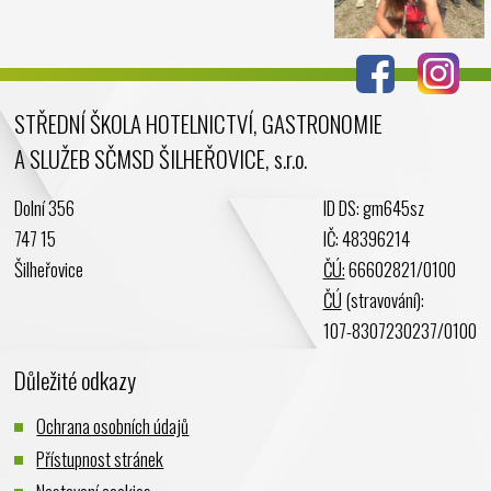
STŘEDNÍ ŠKOLA HOTELNICTVÍ, GASTRONOMIE
A SLUŽEB SČMSD ŠILHEŘOVICE, s.r.o.
Dolní 356
ID DS: gm645sz
747 15
IČ: 48396214
Šilheřovice
ČÚ:
66602821/0100
ČÚ
(stravování):
107-8307230237/0100
Důležité odkazy
Ochrana osobních údajů
Přístupnost stránek