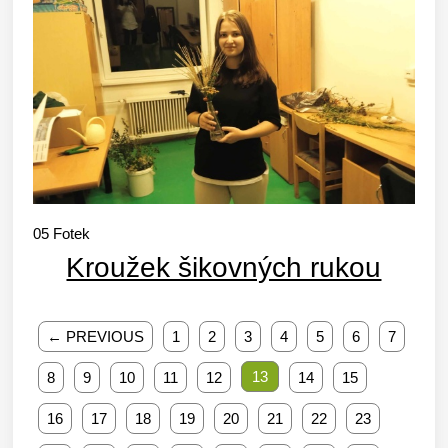
05
Fotek
Kroužek šikovných rukou
← PREVIOUS
1
2
3
4
5
6
7
13
8
9
10
11
12
14
15
16
17
18
19
20
21
22
23