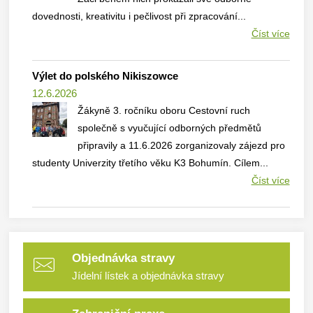
dovednosti, kreativitu i pečlivost při zpracování...
Číst více
Výlet do polského Nikiszowce
12.6.2026
Žákyně 3. ročníku oboru Cestovní ruch
společně s vyučující odborných předmětů
připravily a 11.6.2026 zorganizovaly zájezd pro
studenty Univerzity třetího věku K3 Bohumín. Cílem...
Číst více
Objednávka stravy
Jídelní lístek a objednávka stravy