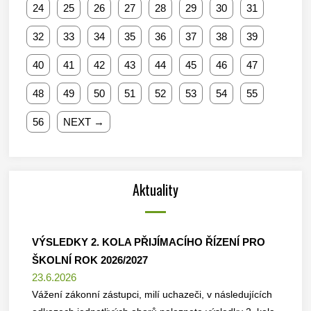
24
25
26
27
28
29
30
31
32
33
34
35
36
37
38
39
40
41
42
43
44
45
46
47
48
49
50
51
52
53
54
55
56
NEXT →
Aktuality
VÝSLEDKY 2. KOLA PŘIJÍMACÍHO ŘÍZENÍ PRO
ŠKOLNÍ ROK 2026/2027
23.6.2026
Vážení zákonní zástupci, milí uchazeči, v následujících