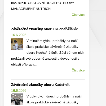
naši školu. CESTOVNÍ RUCH HOTELOVÝ
MANAGEMENT NUTRIČNÍ...
Číst více
Závěrečné zkoušky oboru Kuchař-číšník
16.6.2026
V minulém týdnu proběhly na naší
škole praktické závěrečné zkoušky
oboru Kuchař–číšník. Žáci během nich
prokázali své odborné znalosti a dovednosti v
oblasti přípravy...
Číst více
Závěrečné zkoušky oboru Kadeřník
16.6.2026
V uplynulých dnech proběhly na naší
škole praktické závěrečné zkoušky