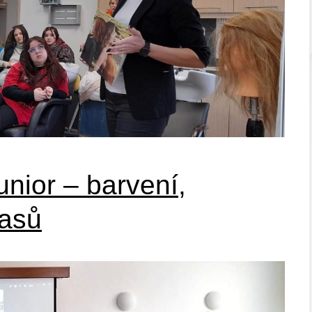
nior – barvení,
lasů