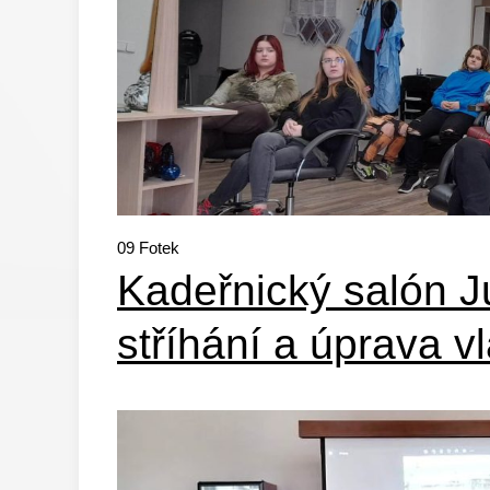
09
Fotek
Kadeřnický salón Ju
stříhání a úprava v