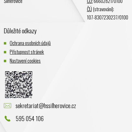
Šilheřovice
ČÚ:
66602821/0100
ČÚ
(stravování):
107-8307230237/0100
Důležité odkazy
Ochrana osobních údajů
Přístupnost stránek
Nastavení cookies
sekretariat@hssilherovice.cz
595 054 106