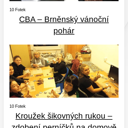
10
Fotek
CBA – Brněnský vánoční
pohár
10
Fotek
Kroužek šikovných rukou –
zdobení perníčků na domově