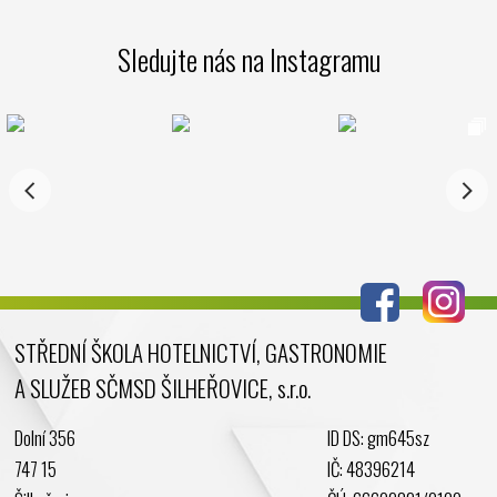
Sledujte nás na Instagramu
STŘEDNÍ ŠKOLA HOTELNICTVÍ, GASTRONOMIE
A SLUŽEB SČMSD ŠILHEŘOVICE, s.r.o.
Dolní 356
ID DS: gm645sz
747 15
IČ: 48396214