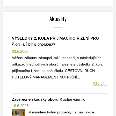
Aktuality
VÝSLEDKY 2. KOLA PŘIJÍMACÍHO ŘÍZENÍ PRO
ŠKOLNÍ ROK 2026/2027
23.6.2026
Vážení zákonní zástupci, milí uchazeči, v následujících
odkazech jednotlivých oborů naleznete výsledky 2. kola
přijímacího řízení na naši školu. CESTOVNÍ RUCH
HOTELOVÝ MANAGEMENT NUTRIČNÍ...
Číst více
Závěrečné zkoušky oboru Kuchař-číšník
16.6.2026
V minulém týdnu proběhly na naší škole