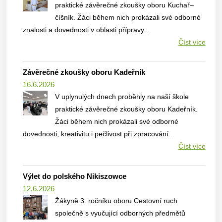
praktické závěrečné zkoušky oboru Kuchař–
číšník. Žáci během nich prokázali své odborné
znalosti a dovednosti v oblasti přípravy...
Číst více
Závěrečné zkoušky oboru Kadeřník
16.6.2026
V uplynulých dnech proběhly na naší škole
praktické závěrečné zkoušky oboru Kadeřník.
Žáci během nich prokázali své odborné
dovednosti, kreativitu i pečlivost při zpracování...
Číst více
Výlet do polského Nikiszowce
12.6.2026
Žákyně 3. ročníku oboru Cestovní ruch
společně s vyučující odborných předmětů