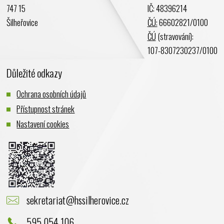
747 15
IČ: 48396214
Šilheřovice
ČÚ:
66602821/0100
ČÚ
(stravování):
107-8307230237/0100
Důležité odkazy
Ochrana osobních údajů
Přístupnost stránek
Nastavení cookies
sekretariat@hssilherovice.cz
595 054 106