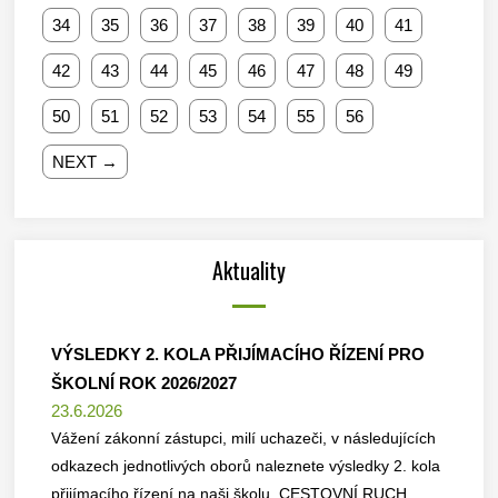
34
35
36
37
38
39
40
41
42
43
44
45
46
47
48
49
50
51
52
53
54
55
56
NEXT →
Aktuality
VÝSLEDKY 2. KOLA PŘIJÍMACÍHO ŘÍZENÍ PRO
ŠKOLNÍ ROK 2026/2027
23.6.2026
Vážení zákonní zástupci, milí uchazeči, v následujících
odkazech jednotlivých oborů naleznete výsledky 2. kola
přijímacího řízení na naši školu. CESTOVNÍ RUCH