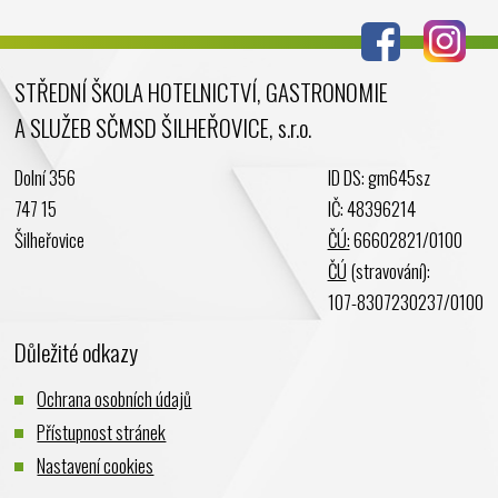
STŘEDNÍ ŠKOLA HOTELNICTVÍ, GASTRONOMIE
A SLUŽEB SČMSD ŠILHEŘOVICE, s.r.o.
Dolní 356
ID DS: gm645sz
747 15
IČ: 48396214
Šilheřovice
ČÚ:
66602821/0100
ČÚ
(stravování):
107-8307230237/0100
Důležité odkazy
Ochrana osobních údajů
Přístupnost stránek
Nastavení cookies