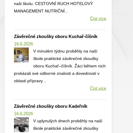
naši školu. CESTOVNÍ RUCH HOTELOVÝ
MANAGEMENT NUTRIČNÍ...
Číst více
Závěrečné zkoušky oboru Kuchař-číšník
16.6.2026
V minulém týdnu proběhly na naší
škole praktické závěrečné zkoušky
oboru Kuchař–číšník. Žáci během nich
prokázali své odborné znalosti a dovednosti v
oblasti přípravy...
Číst více
Závěrečné zkoušky oboru Kadeřník
16.6.2026
V uplynulých dnech proběhly na naší
škole praktické závěrečné zkoušky