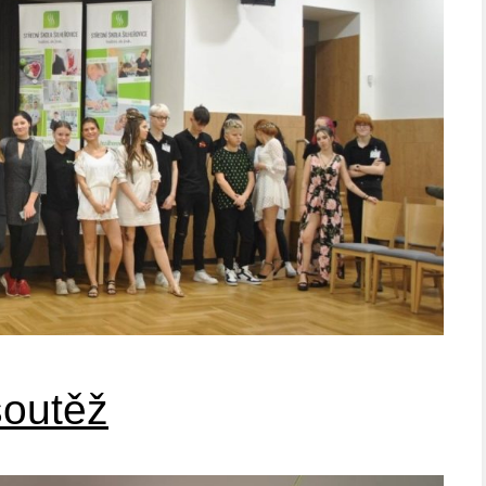
soutěž