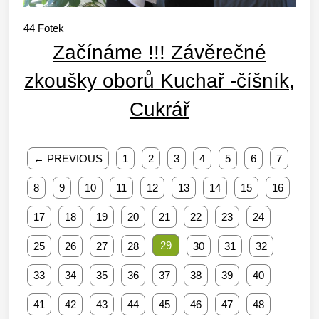
44
Fotek
Začínáme !!! Závěrečné
zkoušky oborů Kuchař -číšník,
Cukrář
← PREVIOUS
1
2
3
4
5
6
7
8
9
10
11
12
13
14
15
16
17
18
19
20
21
22
23
24
29
25
26
27
28
30
31
32
33
34
35
36
37
38
39
40
41
42
43
44
45
46
47
48