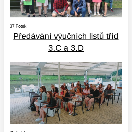
37
Fotek
Předávání výučních listů tříd
3.C a 3.D