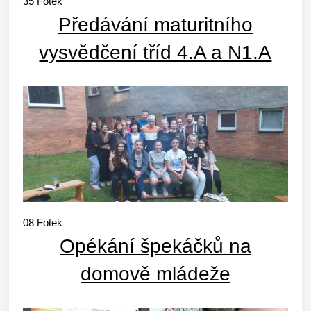
35
Fotek
Předávání maturitního
vysvědčení tříd 4.A a N1.A
08
Fotek
Opékání špekáčků na
domově mládeže