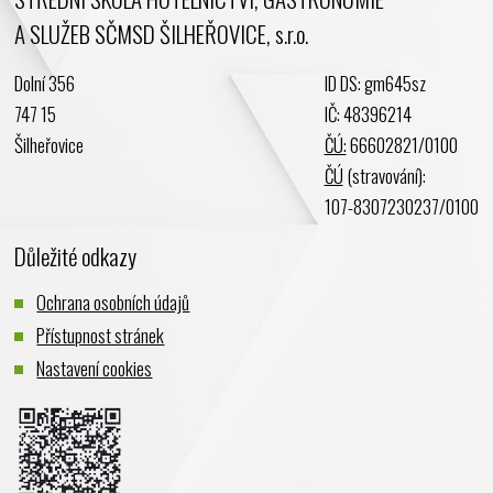
A SLUŽEB SČMSD ŠILHEŘOVICE, s.r.o.
Dolní 356
ID DS: gm645sz
747 15
IČ: 48396214
Šilheřovice
ČÚ:
66602821/0100
ČÚ
(stravování):
107-8307230237/0100
Důležité odkazy
Ochrana osobních údajů
Přístupnost stránek
Nastavení cookies