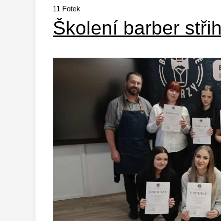
11
Fotek
Školení barber stři