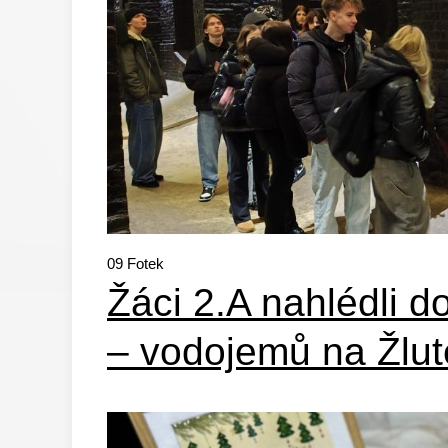
09
Fotek
Žáci 2.A nahlédli d
– vodojemů na Žlut