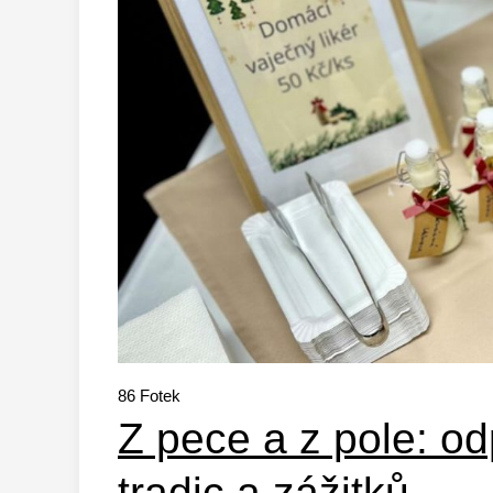
86
Fotek
Z pece a z pole: od
tradic a zážitků