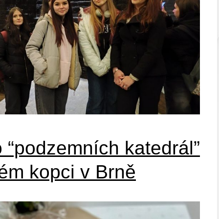
o “podzemních katedrál”
ém kopci v Brně