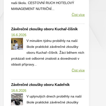
naši školu. CESTOVNÍ RUCH HOTELOVÝ
MANAGEMENT NUTRIČNÍ...
Číst více
Závěrečné zkoušky oboru Kuchař-číšník
16.6.2026
V minulém týdnu proběhly na naší
škole praktické závěrečné zkoušky
oboru Kuchař–číšník. Žáci během nich
prokázali své odborné znalosti a dovednosti v
oblasti přípravy...
Číst více
Závěrečné zkoušky oboru Kadeřník
16.6.2026
V uplynulých dnech proběhly na naší
škole praktické závěrečné zkoušky