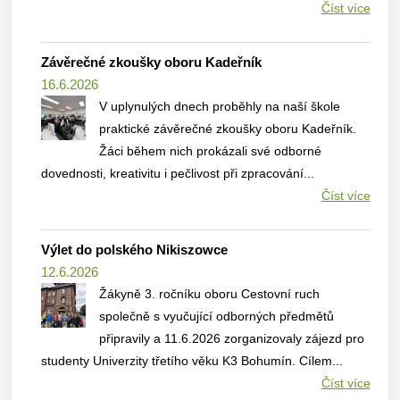
Číst více
Závěrečné zkoušky oboru Kadeřník
16.6.2026
V uplynulých dnech proběhly na naší škole
praktické závěrečné zkoušky oboru Kadeřník.
Žáci během nich prokázali své odborné
dovednosti, kreativitu i pečlivost při zpracování...
Číst více
Výlet do polského Nikiszowce
12.6.2026
Žákyně 3. ročníku oboru Cestovní ruch
společně s vyučující odborných předmětů
připravily a 11.6.2026 zorganizovaly zájezd pro
studenty Univerzity třetího věku K3 Bohumín. Cílem...
Číst více