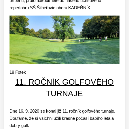
příběhu, proto nakoukněte do našeho účesového
repertoáru SŠ Šilheřovic oboru KADEŘNÍK.
18
Fotek
11. ROČNÍK GOLFOVÉHO
TURNAJE
Dne 16. 9. 2020 se konal již 11. ročník golfového turnaje.
Doufáme, že si všichni užili krásné počasí babího léta a
dobrý golf.