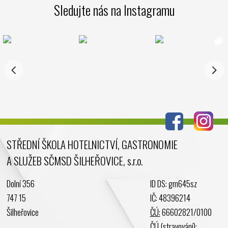
Sledujte nás na Instagramu
STŘEDNÍ ŠKOLA HOTELNICTVÍ, GASTRONOMIE
A SLUŽEB SČMSD ŠILHEŘOVICE, s.r.o.
Dolní 356
ID DS: gm645sz
747 15
IČ: 48396214
Šilheřovice
ČÚ:
66602821/0100
ČÚ
(stravování):