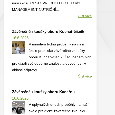
naši školu. CESTOVNÍ RUCH HOTELOVÝ
MANAGEMENT NUTRIČNÍ...
Číst více
Závěrečné zkoušky oboru Kuchař-číšník
16.6.2026
V minulém týdnu proběhly na naší
škole praktické závěrečné zkoušky
oboru Kuchař–číšník. Žáci během nich
prokázali své odborné znalosti a dovednosti v
oblasti přípravy...
Číst více
Závěrečné zkoušky oboru Kadeřník
16.6.2026
V uplynulých dnech proběhly na naší
škole praktické závěrečné zkoušky