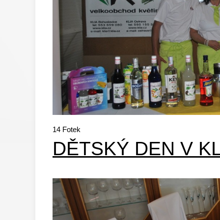
14
Fotek
DĚTSKÝ DEN V K