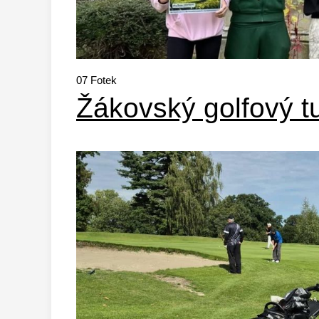
07
Fotek
Žákovský golfový t