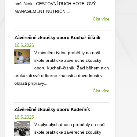
naši školu. CESTOVNÍ RUCH HOTELOVÝ
MANAGEMENT NUTRIČNÍ...
Číst více
Závěrečné zkoušky oboru Kuchař-číšník
16.6.2026
V minulém týdnu proběhly na naší
škole praktické závěrečné zkoušky
oboru Kuchař–číšník. Žáci během nich
prokázali své odborné znalosti a dovednosti v
oblasti přípravy...
Číst více
Závěrečné zkoušky oboru Kadeřník
16.6.2026
V uplynulých dnech proběhly na naší
škole praktické závěrečné zkoušky