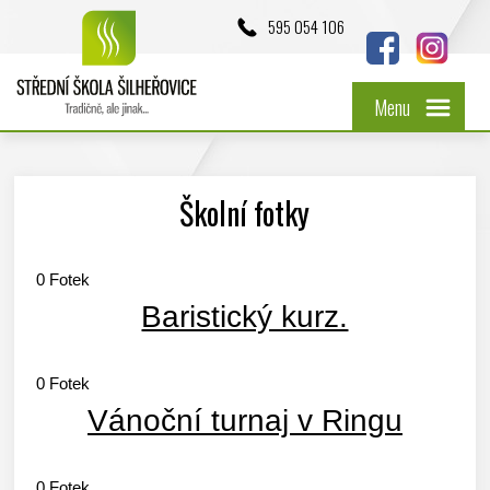
595 054 106
Menu
Školní fotky
0
Fotek
Baristický kurz.
0
Fotek
Vánoční turnaj v Ringu
0
Fotek