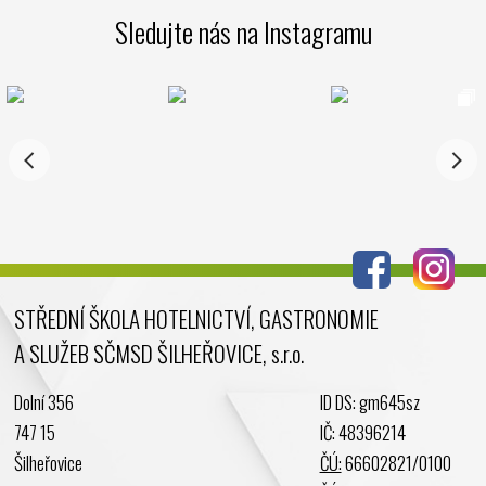
Sledujte nás na Instagramu
STŘEDNÍ ŠKOLA HOTELNICTVÍ, GASTRONOMIE
A SLUŽEB SČMSD ŠILHEŘOVICE, s.r.o.
Dolní 356
ID DS: gm645sz
747 15
IČ: 48396214
Šilheřovice
ČÚ:
66602821/0100