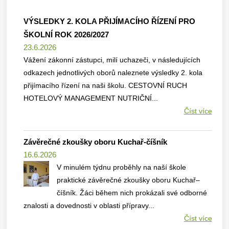
VÝSLEDKY 2. KOLA PŘIJÍMACÍHO ŘÍZENÍ PRO
ŠKOLNÍ ROK 2026/2027
23.6.2026
Vážení zákonní zástupci, milí uchazeči, v následujících
odkazech jednotlivých oborů naleznete výsledky 2. kola
přijímacího řízení na naši školu. CESTOVNÍ RUCH
HOTELOVÝ MANAGEMENT NUTRIČNÍ...
Číst více
Závěrečné zkoušky oboru Kuchař-číšník
16.6.2026
V minulém týdnu proběhly na naší škole
praktické závěrečné zkoušky oboru Kuchař–
číšník. Žáci během nich prokázali své odborné
znalosti a dovednosti v oblasti přípravy...
Číst více