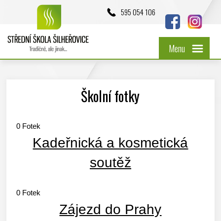
595 054 106
Menu
Školní fotky
0
Fotek
Kadeřnická a kosmetická
soutěž
0
Fotek
Zájezd do Prahy