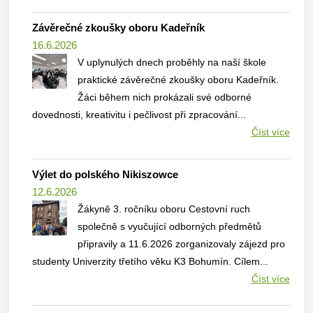
Závěrečné zkoušky oboru Kadeřník
16.6.2026
V uplynulých dnech proběhly na naší škole
praktické závěrečné zkoušky oboru Kadeřník.
Žáci během nich prokázali své odborné
dovednosti, kreativitu i pečlivost při zpracování...
Číst více
Výlet do polského Nikiszowce
12.6.2026
Žákyně 3. ročníku oboru Cestovní ruch
společně s vyučující odborných předmětů
připravily a 11.6.2026 zorganizovaly zájezd pro
studenty Univerzity třetího věku K3 Bohumín. Cílem...
Číst více