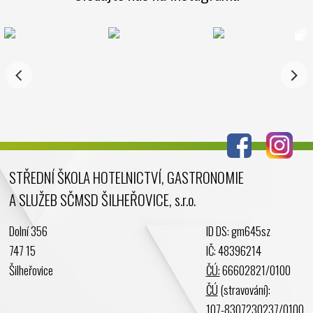
STŘEDNÍ ŠKOLA HOTELNICTVÍ, GASTRONOMIE
A SLUŽEB SČMSD ŠILHEŘOVICE, s.r.o.
Dolní 356
ID DS: gm645sz
747 15
IČ: 48396214
Šilheřovice
ČÚ:
66602821/0100
ČÚ
(stravování):
107-8307230237/0100