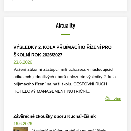
Aktuality
VÝSLEDKY 2. KOLA PŘIJÍMACÍHO ŘÍZENÍ PRO
ŠKOLNÍ ROK 2026/2027
23.6.2026
Vážení zákonní zástupci, milí uchazeči, v následujících
odkazech jednotlivých oborů naleznete výsledky 2. kola
přijímacího řízení na naši školu. CESTOVNÍ RUCH
HOTELOVÝ MANAGEMENT NUTRIČNÍ...
Číst více
Závěrečné zkoušky oboru Kuchař-číšník
16.6.2026
V minulém týdnu proběhly na naší škole