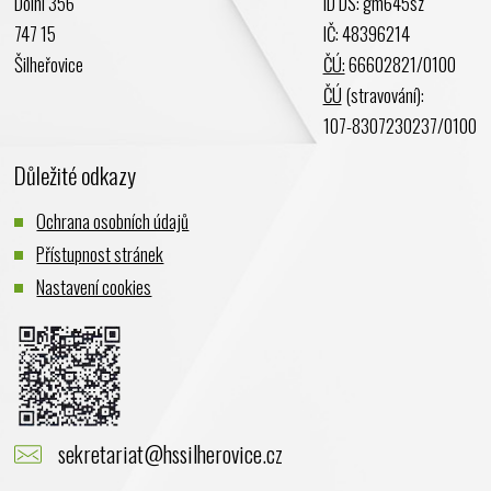
Dolní 356
ID DS: gm645sz
747 15
IČ: 48396214
Šilheřovice
ČÚ:
66602821/0100
ČÚ
(stravování):
107-8307230237/0100
Důležité odkazy
Ochrana osobních údajů
Přístupnost stránek
Nastavení cookies
sekretariat@hssilherovice.cz