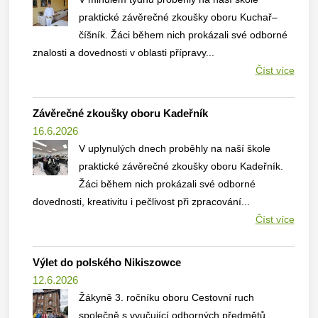
praktické závěrečné zkoušky oboru Kuchař–
číšník. Žáci během nich prokázali své odborné
znalosti a dovednosti v oblasti přípravy...
Číst více
Závěrečné zkoušky oboru Kadeřník
16.6.2026
V uplynulých dnech proběhly na naší škole
praktické závěrečné zkoušky oboru Kadeřník.
Žáci během nich prokázali své odborné
dovednosti, kreativitu i pečlivost při zpracování...
Číst více
Výlet do polského Nikiszowce
12.6.2026
Žákyně 3. ročníku oboru Cestovní ruch
společně s vyučující odborných předmětů