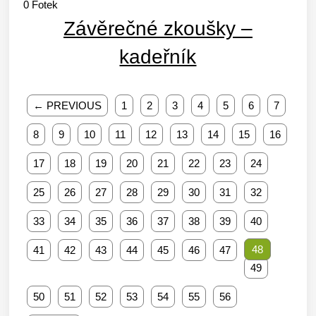
0
Fotek
Závěrečné zkoušky –
kadeřník
← PREVIOUS
1
2
3
4
5
6
7
8
9
10
11
12
13
14
15
16
17
18
19
20
21
22
23
24
25
26
27
28
29
30
31
32
33
34
35
36
37
38
39
40
48
41
42
43
44
45
46
47
49
50
51
52
53
54
55
56