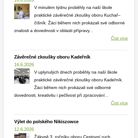
V minulém týdnu proběhly na naší škole
praktické závěrečné zkoušky oboru Kuchař–
číšník. Žáci během nich prokázali své odborné
znalosti a dovednosti v oblasti přípravy...
Číst více
Závěrečné zkoušky oboru Kadeřník
16.6.2026
V uplynulých dnech proběhly na naší škole
praktické závěrečné zkoušky oboru Kadeřník.
Žáci během nich prokázali své odborné
dovednosti, kreativitu i pečlivost při zpracování...
Číst více
Výlet do polského Nikiszowce
12.6.2026
Žákyně 3. ročníku oboru Cestovní ruch