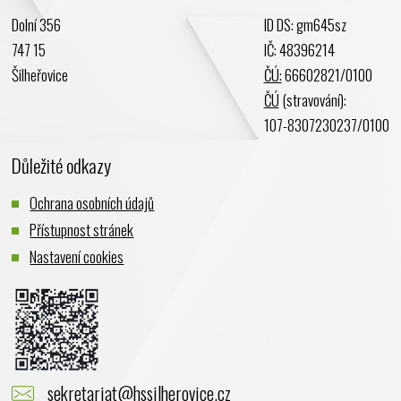
Dolní 356
ID DS: gm645sz
747 15
IČ: 48396214
Šilheřovice
ČÚ:
66602821/0100
ČÚ
(stravování):
107-8307230237/0100
Důležité odkazy
Ochrana osobních údajů
Přístupnost stránek
Nastavení cookies
sekretariat@hssilherovice.cz