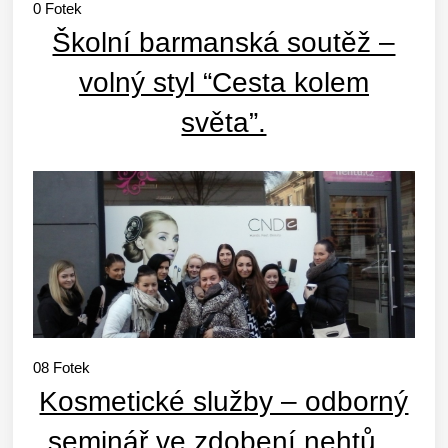
0
Fotek
Školní barmanská soutěž –
volný styl “Cesta kolem
světa”.
08
Fotek
Kosmetické služby – odborný
seminář ve zdobení nehtů ,,