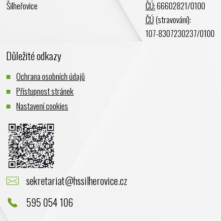
Šilheřovice
ČÚ:
66602821/0100
ČÚ
(stravování):
107-8307230237/0100
Důležité odkazy
Ochrana osobních údajů
Přístupnost stránek
Nastavení cookies
sekretariat@hssilherovice.cz
595 054 106