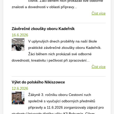
číšník. Žáci během nich prokázali své odborné
znalosti a dovednosti v oblasti přípravy...
Číst více
Závěrečné zkoušky oboru Kadeřník
16.6.2026
V uplynulých dnech proběhly na naší škole
praktické závěrečné zkoušky oboru Kadeřník.
Žáci během nich prokázali své odborné
dovednosti, kreativitu i pečlivost při zpracování...
Číst více
Výlet do polského Nikiszowce
12.6.2026
Žákyně 3. ročníku oboru Cestovní ruch
společně s vyučující odborných předmětů
připravily a 11.6.2026 zorganizovaly zájezd pro
studenty Univerzity třetího věku K3 Bohumín. Cílem...