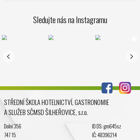
Sledujte nás na Instagramu
STŘEDNÍ ŠKOLA HOTELNICTVÍ, GASTRONOMIE
A SLUŽEB SČMSD ŠILHEŘOVICE, s.r.o.
Dolní 356
ID DS: gm645sz
747 15
IČ: 48396214