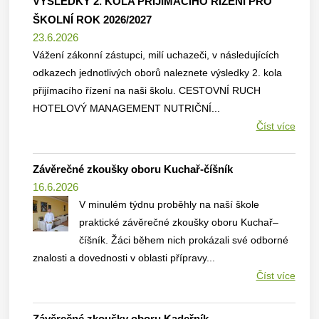
VÝSLEDKY 2. KOLA PŘIJÍMACÍHO ŘÍZENÍ PRO
ŠKOLNÍ ROK 2026/2027
23.6.2026
Vážení zákonní zástupci, milí uchazeči, v následujících
odkazech jednotlivých oborů naleznete výsledky 2. kola
přijímacího řízení na naši školu. CESTOVNÍ RUCH
HOTELOVÝ MANAGEMENT NUTRIČNÍ...
Číst více
Závěrečné zkoušky oboru Kuchař-číšník
16.6.2026
V minulém týdnu proběhly na naší škole
praktické závěrečné zkoušky oboru Kuchař–
číšník. Žáci během nich prokázali své odborné
znalosti a dovednosti v oblasti přípravy...
Číst více
Závěrečné zkoušky oboru Kadeřník