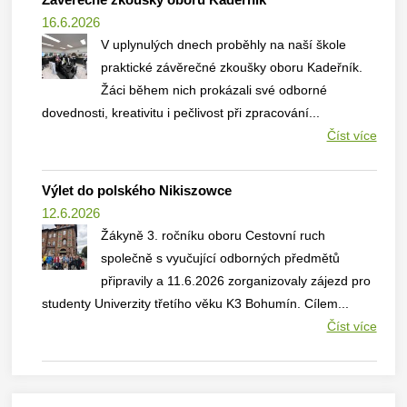
16.6.2026
V uplynulých dnech proběhly na naší škole
praktické závěrečné zkoušky oboru Kadeřník.
Žáci během nich prokázali své odborné
dovednosti, kreativitu i pečlivost při zpracování...
Číst více
Výlet do polského Nikiszowce
12.6.2026
Žákyně 3. ročníku oboru Cestovní ruch
společně s vyučující odborných předmětů
připravily a 11.6.2026 zorganizovaly zájezd pro
studenty Univerzity třetího věku K3 Bohumín. Cílem...
Číst více