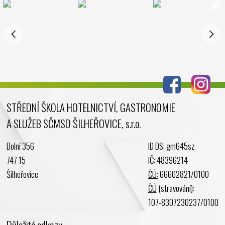
STŘEDNÍ ŠKOLA HOTELNICTVÍ, GASTRONOMIE
A SLUŽEB SČMSD ŠILHEŘOVICE, s.r.o.
Dolní 356
ID DS: gm645sz
747 15
IČ: 48396214
Šilheřovice
ČÚ:
66602821/0100
ČÚ
(stravování):
107-8307230237/0100
Důležité odkazy