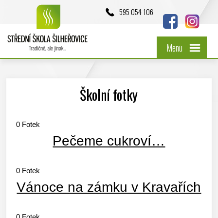
595 054 106
Menu
Školní fotky
0
Fotek
Pečeme cukroví…
0
Fotek
Vánoce na zámku v Kravařích
0
Fotek