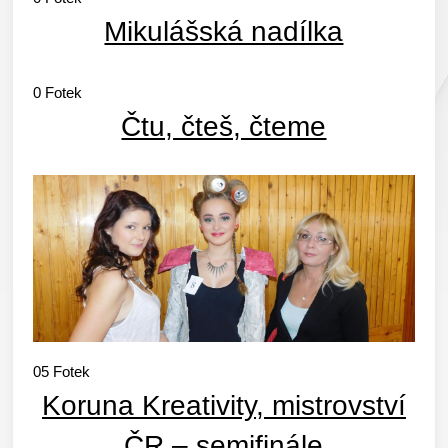
Mikulášská nadílka
0
Fotek
Čtu, čteš, čteme
05
Fotek
Koruna Kreativity, mistrovství
ČR – semifinále