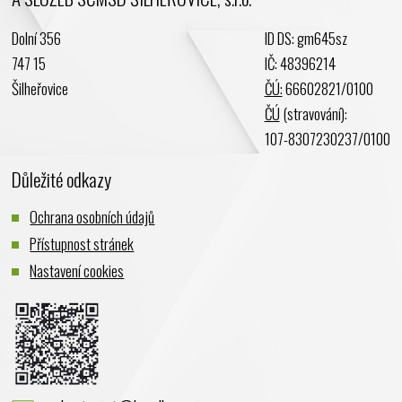
Dolní 356
ID DS: gm645sz
747 15
IČ: 48396214
Šilheřovice
ČÚ:
66602821/0100
ČÚ
(stravování):
107-8307230237/0100
Důležité odkazy
Ochrana osobních údajů
Přístupnost stránek
Nastavení cookies