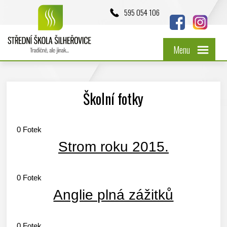
595 054 106
Menu
Školní fotky
0
Fotek
Strom roku 2015.
0
Fotek
Anglie plná zážitků
0
Fotek