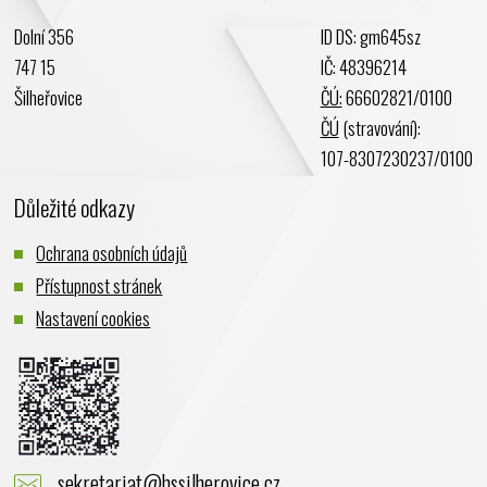
Dolní 356
ID DS: gm645sz
747 15
IČ: 48396214
Šilheřovice
ČÚ:
66602821/0100
ČÚ
(stravování):
107-8307230237/0100
Důležité odkazy
Ochrana osobních údajů
Přístupnost stránek
Nastavení cookies
sekretariat@hssilherovice.cz