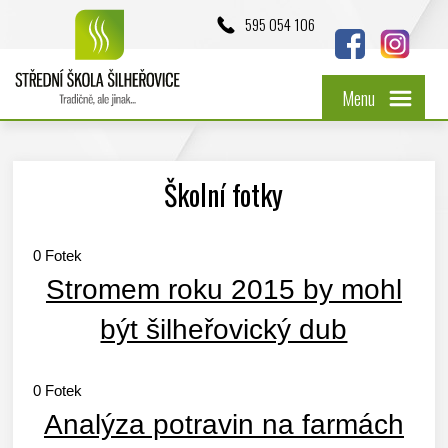
595 054 106
Menu
Školní fotky
0
Fotek
Stromem roku 2015 by mohl
být šilheřovický dub
0
Fotek
Analýza potravin na farmách