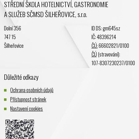
STŘEDNÍ ŠKOLA HOTELNICTVÍ, GASTRONOMIE
A SLUŽEB SČMSD ŠILHEŘOVICE, s.r.o.
Dolní 356
ID DS: gm645sz
747 15
IČ: 48396214
Šilheřovice
ČÚ:
66602821/0100
ČÚ
(stravování):
107-8307230237/0100
Důležité odkazy
Ochrana osobních údajů
Přístupnost stránek
Nastavení cookies