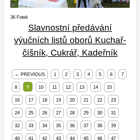
36
Fotek
Slavnostní předávání
výučních listů oborů Kuchař-
číšník, Cukrář, Kadeřník
← PREVIOUS
1
2
3
4
5
6
7
9
8
10
11
12
13
14
15
16
17
18
19
20
21
22
23
24
25
26
27
28
29
30
31
32
33
34
35
36
37
38
39
40
41
42
43
44
45
46
47