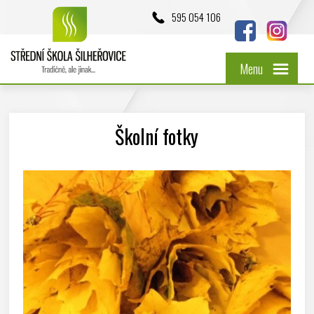
595 054 106
Menu
Školní fotky