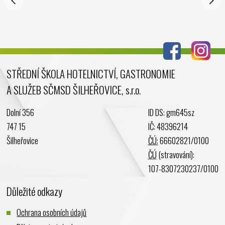
STŘEDNÍ ŠKOLA HOTELNICTVÍ, GASTRONOMIE
A SLUŽEB SČMSD ŠILHEŘOVICE, s.r.o.
Dolní 356
ID DS: gm645sz
747 15
IČ: 48396214
Šilheřovice
ČÚ:
66602821/0100
ČÚ
(stravování):
107-8307230237/0100
Důležité odkazy
Ochrana osobních údajů