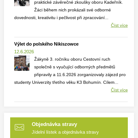
praktické závěrečné zkoušky oboru Kadeřník.
Žáci během nich prokázali své odborné
dovednosti, kreativitu i pečlivost při zpracování...
Číst více
Výlet do polského Nikiszowce
12.6.2026
Žákyně 3. ročníku oboru Cestovní ruch
společně s vyučující odborných předmětů
připravily a 11.6.2026 zorganizovaly zájezd pro
studenty Univerzity třetího věku K3 Bohumín. Cílem...
Číst více
Objednávka stravy
Jídelní lístek a objednávka stravy