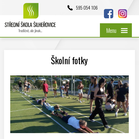
595 054 106
Menu
Školní fotky