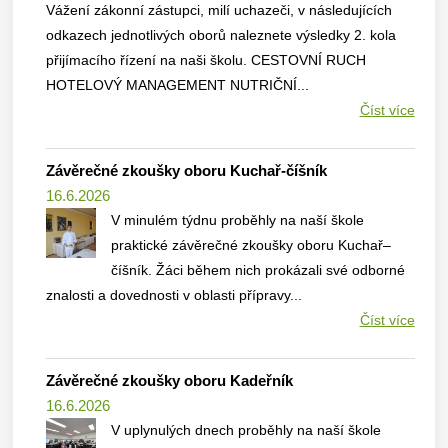
Vážení zákonní zástupci, milí uchazeči, v následujících
odkazech jednotlivých oborů naleznete výsledky 2. kola
přijímacího řízení na naši školu. CESTOVNÍ RUCH
HOTELOVÝ MANAGEMENT NUTRIČNÍ...
Číst více
Závěrečné zkoušky oboru Kuchař-číšník
16.6.2026
V minulém týdnu proběhly na naší škole
praktické závěrečné zkoušky oboru Kuchař–
číšník. Žáci během nich prokázali své odborné
znalosti a dovednosti v oblasti přípravy...
Číst více
Závěrečné zkoušky oboru Kadeřník
16.6.2026
V uplynulých dnech proběhly na naší škole