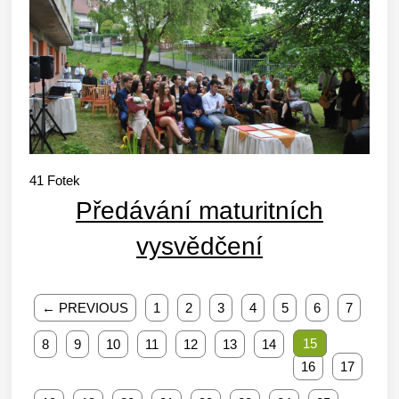
41
Fotek
Předávání maturitních
vysvědčení
← PREVIOUS
1
2
3
4
5
6
7
15
8
9
10
11
12
13
14
16
17