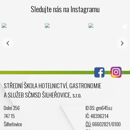
Březen 2025
Sledujte nás na Instagramu
Leden 2025
Prosinec 2024
Listopad 2024
Říjen 2024
Září 2024
Srpen 2024
Červenec 2024
Červen 2024
Květen 2024
STŘEDNÍ ŠKOLA HOTELNICTVÍ, GASTRONOMIE
Duben 2024
A SLUŽEB SČMSD ŠILHEŘOVICE, s.r.o.
Březen 2024
Únor 2024
Dolní 356
ID DS: gm645sz
Leden 2024
747 15
IČ: 48396214
Prosinec 2023
Šilheřovice
ČÚ:
66602821/0100
Listopad 2023