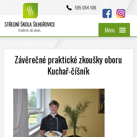
595 054 106
Menu
Závěrečné praktické zkoušky oboru
Kuchař-číšník