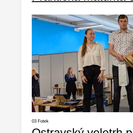
03
Fotek
Ostravský veletrh pří