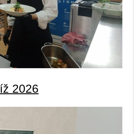
íž 2026