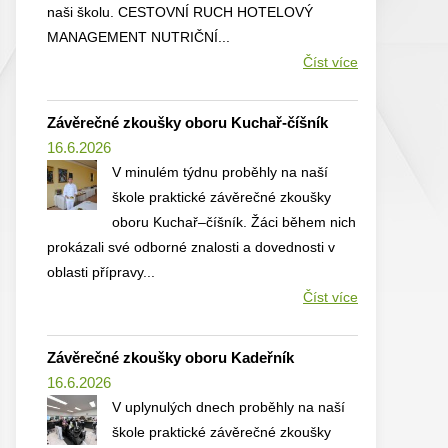
naši školu. CESTOVNÍ RUCH HOTELOVÝ
MANAGEMENT NUTRIČNÍ...
Číst více
Závěrečné zkoušky oboru Kuchař-číšník
16.6.2026
V minulém týdnu proběhly na naší
škole praktické závěrečné zkoušky
oboru Kuchař–číšník. Žáci během nich
prokázali své odborné znalosti a dovednosti v
oblasti přípravy...
Číst více
Závěrečné zkoušky oboru Kadeřník
16.6.2026
V uplynulých dnech proběhly na naší
škole praktické závěrečné zkoušky